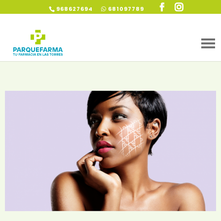
968627694
681097789