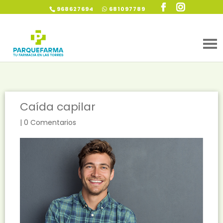
968627694
681097789
Caída capilar
|
0 Comentarios