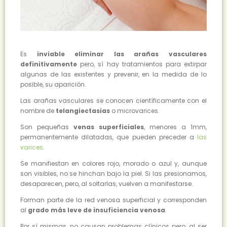
Es
inviable eliminar las arañas vasculares
definitivamente
pero, sí hay tratamientos para extirpar
algunas de las existentes y prevenir, en la medida de lo
posible, su aparición.
Las arañas vasculares se conocen científicamente con el
nombre de
telangiectasias
o microvarices.
Son pequeñas
venas superficiales
, menores a 1mm,
permanentemente dilatadas, que pueden preceder a
las
varices
.
Se manifiestan en colores rojo, morado o azul y, aunque
son visibles, no se hinchan bajo la piel. Si las presionamos,
desaparecen, pero, al soltarlas, vuelven a manifestarse.
Forman parte de la red venosa superficial y corresponden
al
grado más leve de insuficiencia venosa
.
Por sí mismas, no causan problemas clínicos pero, al ser