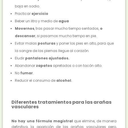
baja en sodio.
Practicar
ejercicio
Beber un litro y medio de
agua
Movernos
, tras pasar mucho tiempo sentados,
o
descansar
, si pasamos mucho tiempo en pie.
Evitar malas
posturas
y poner los pies en alto, para que
la sangre de las piernas llegue al corazón.
Eludir
pantalones ajustados.
Abandonar
zapatos
apretados o con tacón alto.
No
fumar
.
Reducir el consumo de
alcohol
.
Diferentes tratamientos para las arañas
vasculares
No hay una fórmula magistral
que elimine, de manera
definitiva, la aparición de las arañas vasculares pero,