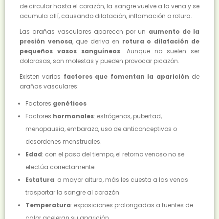
de circular hasta el corazón, la sangre vuelve a la vena y se
acumula allí, causando dilatación, inflamación o rotura.
Las arañas vasculares aparecen por un
aumento de la
presión venosa
, que deriva en
rotura o dilatación de
pequeños vasos sanguíneos
. Aunque no suelen ser
dolorosas, son molestas y pueden provocar picazón.
Existen varios
factores que fomentan la aparición
de
arañas vasculares:
Factores
genéticos
Factores
hormonales
: estrógenos, pubertad,
menopausia, embarazo, uso de anticonceptivos o
desordenes menstruales.
Edad
: con el paso del tiempo, el retorno venoso no se
efectúa correctamente.
Estatura
: a mayor altura, más les cuesta a las venas
trasportar la sangre al corazón.
Temperatura
: exposiciones prolongadas a fuentes de
calor aceleran su aparición.