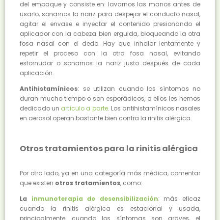
del empaque y consiste en: lavarnos las manos antes de
usarlo, sonarnos la nariz para despejar el conducto nasal,
agitar el envase e inyectar el contenido presionando el
aplicador con la cabeza bien erguida, bloqueando la otra
fosa nasal con el dedo. Hay que inhalar lentamente y
repetir el proceso con la otra fosa nasal, evitando
estornudar o sonarnos la nariz justo después de cada
aplicación.
Antihistamínicos
: se utilizan cuando los síntomas no
duran mucho tiempo o son esporádicos, a ellos les hemos
dedicado un
artículo a parte
. Los antihistamínicos nasales
en aerosol operan bastante bien contra la rinitis alérgica.
Otros tratamientos para la rinitis alérgica
Por otro lado, ya en una categoría más médica, comentar
que existen
otros tratamientos
, como:
La
inmunoterapia de desensibilización
: más eficaz
cuando la rinitis alérgica es estacional y usada,
principalmente, cuando los síntomas son graves, el