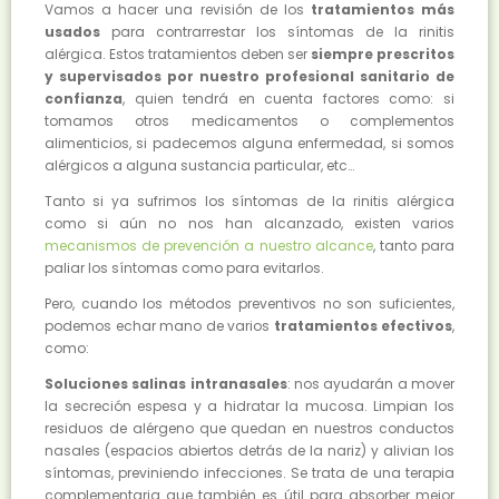
Vamos a hacer una revisión de los
tratamientos más
usados
para contrarrestar los síntomas de la rinitis
alérgica. Estos tratamientos deben ser
siempre prescritos
y supervisados por nuestro profesional sanitario de
confianza
, quien tendrá en cuenta factores como: si
tomamos otros medicamentos o complementos
alimenticios, si padecemos alguna enfermedad, si somos
alérgicos a alguna sustancia particular, etc…
Tanto si ya sufrimos los síntomas de la rinitis alérgica
como si aún no nos han alcanzado, existen varios
mecanismos de prevención a nuestro alcance
, tanto para
paliar los síntomas como para evitarlos.
Pero, cuando los métodos preventivos no son suficientes,
podemos echar mano de varios
tratamientos efectivos
,
como:
Soluciones salinas intranasales
: nos ayudarán a mover
la secreción espesa y a hidratar la mucosa. Limpian los
residuos de alérgeno que quedan en nuestros conductos
nasales (espacios abiertos detrás de la nariz) y alivian los
síntomas, previniendo infecciones. Se trata de una terapia
complementaria que también es útil para absorber mejor