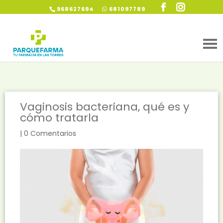
968627694
681097789
Vaginosis bacteriana, qué es y
cómo tratarla
|
0 Comentarios