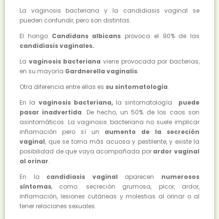
La vaginosis bacteriana y la candidiasis vaginal se
pueden confundir, pero son distintas.
El hongo
Candidans albicans
provoca el 90% de las
candidiasis vaginales.
La
vaginosis bacteriana
viene provocada por bacterias,
en su mayoría
Gardnerella vaginalis
.
Otra diferencia entre ellas es
su sintomatología
.
En la
vaginosis bacteriana,
la sintomatología
puede
pasar inadvertida
. De hecho, un 50% de los caos son
asintomáticos. La vaginosis bacteriana no suele implicar
inflamación pero sí un
aumento de la secreción
vaginal
, que se torna más acuosa y pestilente, y existe la
posibilidad de que vaya acompañada por
ardor vaginal
al orinar
.
En la
candidiasis vaginal
aparecen
numerosos
síntomas
, como: secreción grumosa, picor, ardor,
inflamación, lesiones cutáneas y molestias al orinar o al
tener relaciones sexuales.