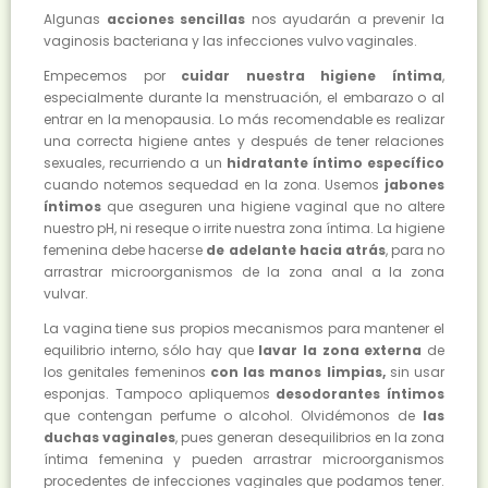
Algunas
acciones sencillas
nos ayudarán a prevenir la
vaginosis bacteriana y las infecciones vulvo vaginales.
Empecemos por
cuidar nuestra higiene íntima
,
especialmente durante la menstruación, el embarazo o al
entrar en la menopausia. Lo más recomendable es realizar
una correcta higiene antes y después de tener relaciones
sexuales, recurriendo a un
hidratante íntimo específico
cuando notemos sequedad en la zona. Usemos
jabones
íntimos
que aseguren una higiene vaginal que no altere
nuestro pH, ni reseque o irrite nuestra zona íntima. La higiene
femenina debe hacerse
de adelante hacia atrás
, para no
arrastrar microorganismos de la zona anal a la zona
vulvar.
La vagina tiene sus propios mecanismos para mantener el
equilibrio interno, sólo hay que
lavar la zona externa
de
los genitales femeninos
con las manos limpias,
sin usar
esponjas. Tampoco apliquemos
desodorantes íntimos
que contengan perfume o alcohol. Olvidémonos de
las
duchas vaginales
, pues generan desequilibrios en la zona
íntima femenina y pueden arrastrar microorganismos
procedentes de infecciones vaginales que podamos tener.