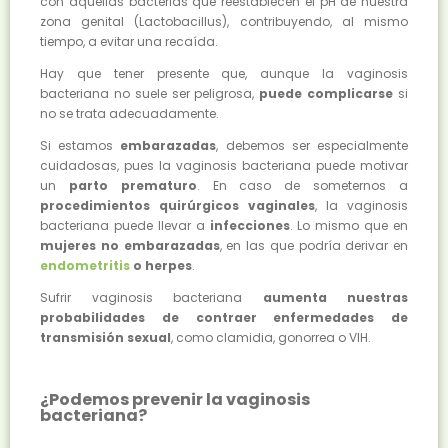
con aquellas bacterias que reestablecen el pH de nuestra
zona genital (Lactobacillus), contribuyendo, al mismo
tiempo, a evitar una recaída.
Hay que tener presente que, aunque la vaginosis
bacteriana no suele ser peligrosa,
puede complicarse
si
no se trata adecuadamente.
Si estamos
embarazadas
, debemos ser especialmente
cuidadosas, pues la vaginosis bacteriana puede motivar
un
parto prematuro
. En caso de someternos a
procedimientos quirúrgicos vaginales
, la vaginosis
bacteriana puede llevar a
infecciones
. Lo mismo que en
mujeres no embarazadas
, en las que podría derivar en
endometritis
o herpes
.
Sufrir vaginosis bacteriana
aumenta nuestras
probabilidades de contraer enfermedades de
transmisión sexual
, como clamidia, gonorrea o VIH.
¿Podemos prevenir la vaginosis
bacteriana?